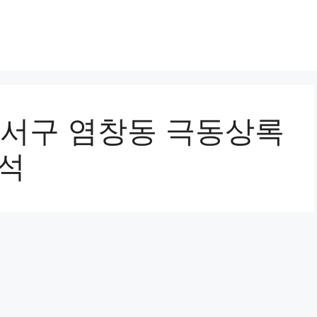
강서구 염창동 극동상록
분석