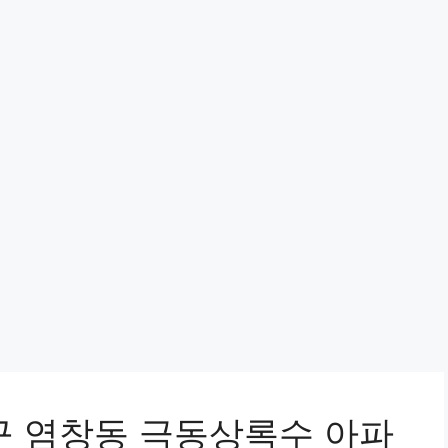
서구 염창동 극동상록수 아파