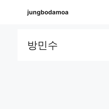
Skip
to
jungbodamoa
content
방민수