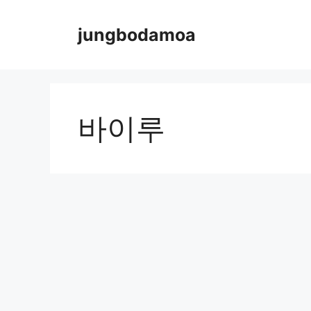
Skip
to
jungbodamoa
content
바이루