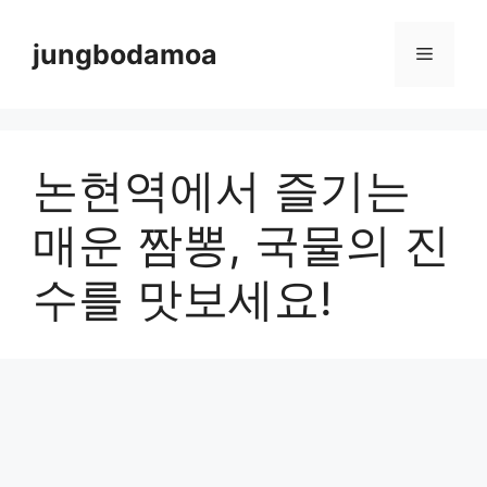
Skip
to
jungbodamoa
Menu
content
논현역에서 즐기는
매운 짬뽕, 국물의 진
수를 맛보세요!