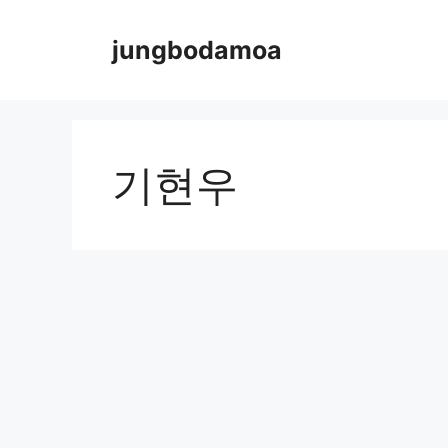
Skip
to
jungbodamoa
content
기현우