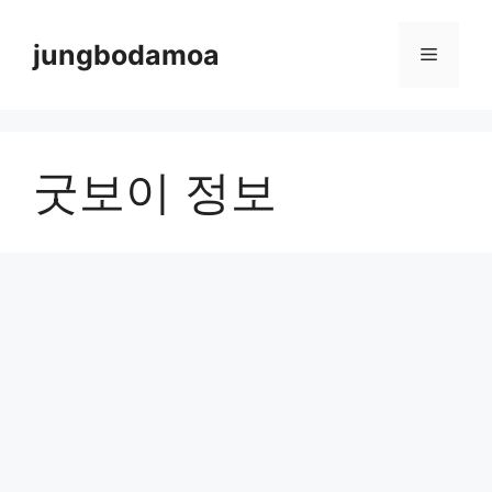
Skip
to
jungbodamoa
Menu
content
굿보이 정보