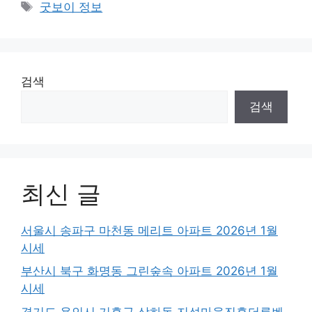
Tags
굿보이 정보
검색
검색
최신 글
서울시 송파구 마천동 메리트 아파트 2026년 1월
시세
부산시 북구 화명동 그린숲속 아파트 2026년 1월
시세
경기도 용인시 기흥구 상하동 지석마을진흥더루벤