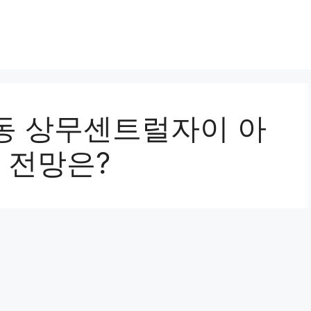
동 상무센트럴자이 아
세 전망은?