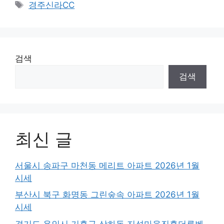
Tags
경주신라CC
검색
검색
최신 글
서울시 송파구 마천동 메리트 아파트 2026년 1월
시세
부산시 북구 화명동 그린숲속 아파트 2026년 1월
시세
경기도 용인시 기흥구 상하동 지석마을진흥더루벤