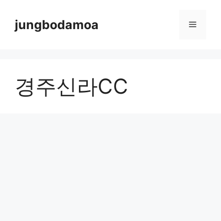
Skip
to
jungbodamoa
Menu
content
경주신라CC