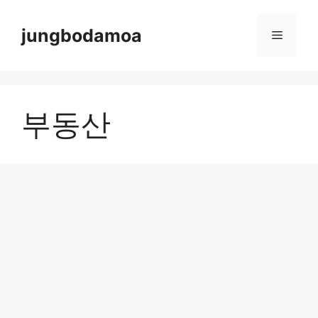
Skip
to
jungbodamoa
Menu
content
부동산