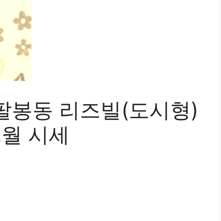
팔봉동 리즈빌(도시형)
2월 시세