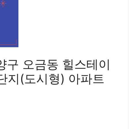
양구 오금동 힐스테이
지(도시형) 아파트
세