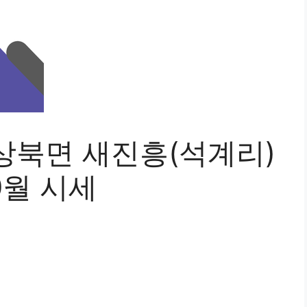
상북면 새진흥(석계리)
0월 시세