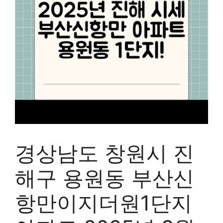
경상남도 창원시 진
해구 용원동 부산신
항만이지더원1단지