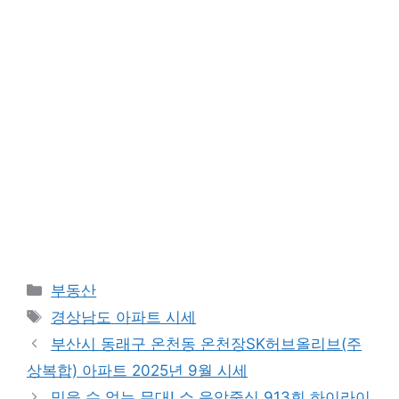
Categories
부동산
Tags
경상남도 아파트 시세
부산시 동래구 온천동 온천장SK허브올리브(주
상복합) 아파트 2025년 9월 시세
믿을 수 없는 무대! 쇼 음악중심 913회 하이라이