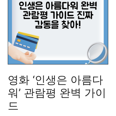
영화 ‘인생은 아름다
워’ 관람평 완벽 가이
드