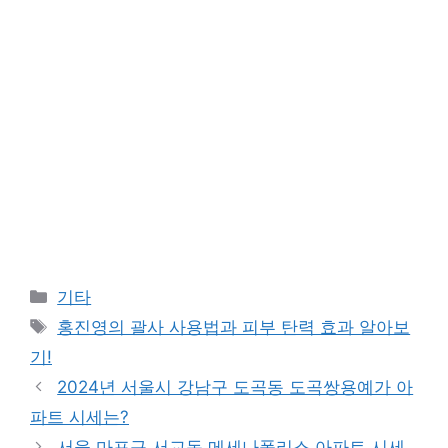
Categories
기타
Tags
홍진영의 괄사 사용법과 피부 탄력 효과 알아보
기!
2024년 서울시 강남구 도곡동 도곡쌍용예가 아
파트 시세는?
서울 마포구 서교동 메세나폴리스 아파트 시세