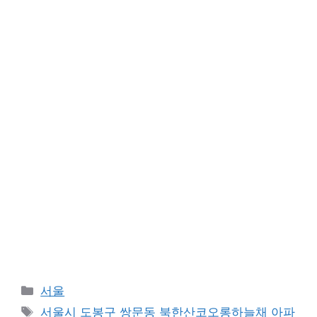
Categories
서울
Tags
서울시 도봉구 쌍문동 북한산코오롱하늘채 아파