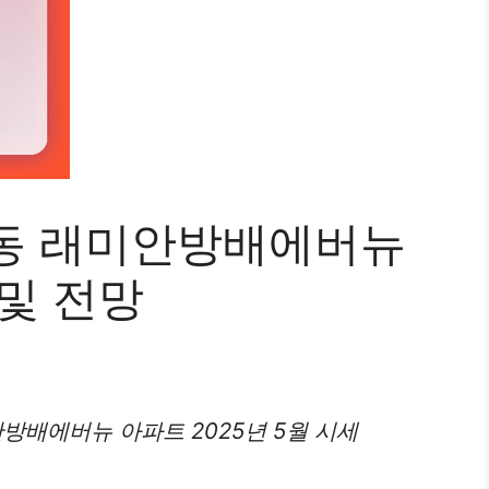
동 래미안방배에버뉴
및 전망
안방배에버뉴
아파트
2025년 5월 시세