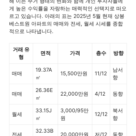
해 이는 주거 형태의 변화와 함께 개인 투자자들에
게 높은 수익률을 자랑하는 매력적인 선택지로 떠오
르고 있습니다. 아래의 표는 2025년 5월 현재 상봉
베스트원 아파트의 매매와 전세, 월세 시세를 종합
적으로 나타냅니다.
거래 유
면적
가격
층수
방향
형
19.37A
남서
매매
15,500만원
11/12
㎡
향
26.36E
매매
22,000만원
4/12
동향
㎡
33.15J
3,000/95만
북서
월세
12/12
㎡
원
향
32.33B
전세
20,000만원
저/12
동향