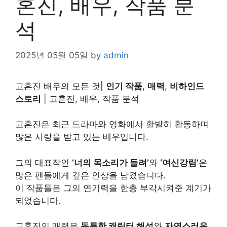
혼진, 배우, 작품 분
석
2025년 05월 05일
by
admin
고혼진 배우의 모든 것|
인기 작품
,
매력
,
비하인드
스토리
| 고혼진, 배우, 작품 분석
고혼진은 최근 드라마와 영화에서 활발히 활동하며
많은 사랑을 받고 있는 배우입니다.
그의 대표작인
‘너의 목소리가 들려’
와
‘여신강림’
은
많은 팬들에게 깊은 인상을 남겼습니다.
이 작품들은 그의 연기력을 한층 부각시켜준 계기가
되었습니다.
고혼진의 매력은
독특한 캐릭터 해석
와
자연스러운