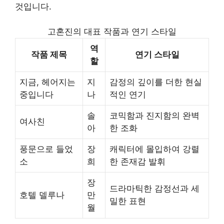
것입니다.
고혼진의 대표 작품과 연기 스타일
역
작품 제목
연기 스타일
할
지금, 헤어지는
지
감정의 깊이를 더한 현실
중입니다
나
적인 연기
솔
코믹함과 진지함의 완벽
여사친
아
한 조화
풍문으로 들었
장
캐릭터에 몰입하여 강렬
소
희
한 존재감 발휘
장
드라마틱한 감정선과 세
호텔 델루나
만
밀한 표현
월